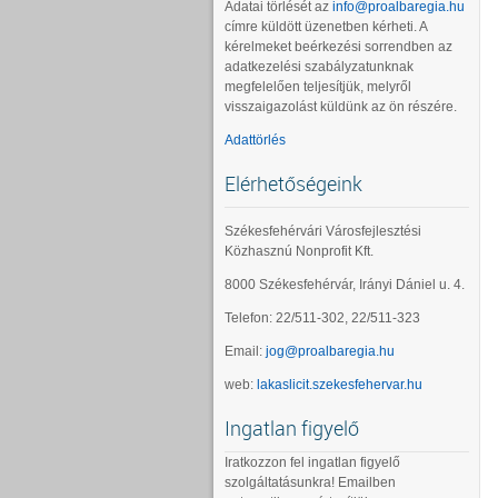
Adatai törlését az
info@proalbaregia.hu
címre küldött üzenetben kérheti. A
kérelmeket beérkezési sorrendben az
adatkezelési szabályzatunknak
megfelelően teljesítjük, melyről
visszaigazolást küldünk az ön részére.
Adattörlés
Elérhetőségeink
Székesfehérvári Városfejlesztési
Közhasznú Nonprofit Kft.
8000 Székesfehérvár, Irányi Dániel u. 4.
Telefon: 22/511-302, 22/511-323
Email:
jog@proalbaregia.hu
web:
lakaslicit.szekesfehervar.hu
Ingatlan figyelő
Iratkozzon fel ingatlan figyelő
szolgáltatásunkra! Emailben