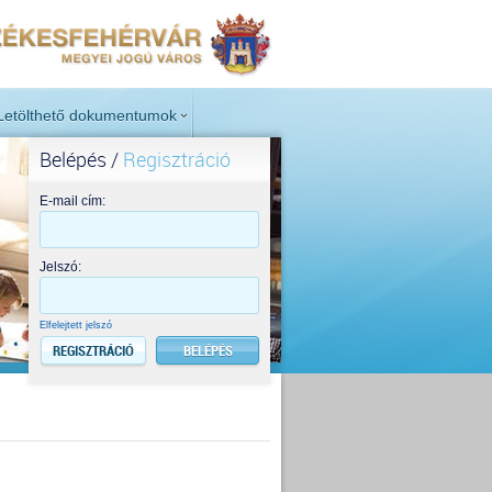
Letölthető dokumentumok
Belépés /
Regisztráció
E-mail cím:
Jelszó:
Elfelejtett jelszó
REGISZTRÁCIÓ
BELÉPÉS