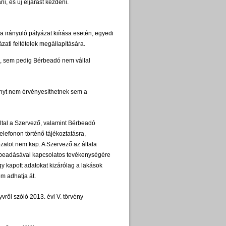
i, és új eljárást kezdeni.
 irányuló pályázat kiírása esetén, egyedi
ázati feltételek megállapítására.
ő, sem pedig Bérbeadó nem vállal
ényt nem érvényesíthetnek sem a
ltal a Szervező, valamint Bérbeadó
lefonon történő tájékoztatásra,
zatot nem kap. A Szervező az általa
érbeadásával kapcsolatos tevékenységére
gy kapott adatokat kizárólag a lakások
m adhatja át.
ről szóló 2013. évi V. törvény