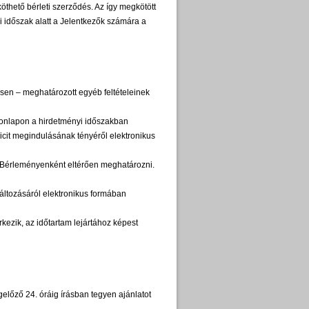
 köthető bérleti szerződés. Az így megkötött
i időszak alatt a Jelentkezők számára a
egesen – meghatározott egyéb feltételeinek
 Honlapon a hirdetményi időszakban
licit megindulásának tényéről elektronikus
lt Bérleményenként eltérően meghatározni.
 változásáról elektronikus formában
rkezik, az időtartam lejártához képest
gelőző 24. óráig írásban tegyen ajánlatot