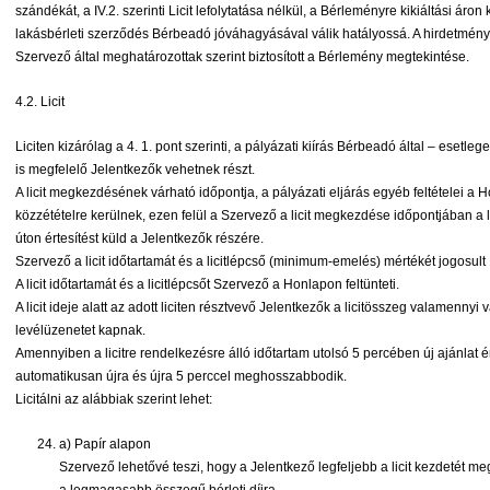
szándékát, a IV.2. szerinti Licit lefolytatása nélkül, a Bérleményre kikiáltási áron
lakásbérleti szerződés Bérbeadó jóváhagyásával válik hatályossá. A hirdetmény
Szervező által meghatározottak szerint biztosított a Bérlemény megtekintése.
4.2. Licit
Liciten kizárólag a 4. 1. pont szerinti, a pályázati kiírás Bérbeadó által – esetl
is megfelelő Jelentkezők vehetnek részt.
A licit megkezdésének várható időpontja, a pályázati eljárás egyéb feltételei a
közzétételre kerülnek, ezen felül a Szervező a licit megkezdése időpontjában a 
úton értesítést küld a Jelentkezők részére.
Szervező a licit időtartamát és a licitlépcső (minimum-emelés) mértékét jogosu
A licit időtartamát és a licitlépcsőt Szervező a Honlapon feltünteti.
A licit ideje alatt az adott liciten résztvevő Jelentkezők a licitösszeg valamennyi
levélüzenetet kapnak.
Amennyiben a licitre rendelkezésre álló időtartam utolsó 5 percében új ajánlat é
automatikusan újra és újra 5 perccel meghosszabbodik.
Licitálni az alábbiak szerint lehet:
a) Papír alapon
Szervező lehetővé teszi, hogy a Jelentkező legfeljebb a licit kezdetét me