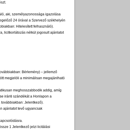
észt.
ználó, aki, személyazonossága igazolása
megelőző 24 órával a Szervező székhelyén
vábbiakban: Hitelesített felhasználó).
, licitkorlátozás nélkül jogosult ajánlatot
 továbbiakban: Bérlemény) – jellemző
ött megjelöli a minimálisan megajánlható
matikusan meghosszabbodik addig, amíg
zése iránti szándékát a Honlapon a
 továbbiakban: Jelentkező).
ban ajánlatot tevő ugyancsak
ekapcsolódásra.
ze 1 Jelentkező jelzi licitálási