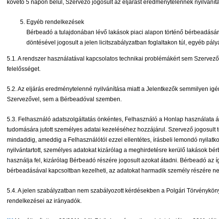
követő 5 napon belül, Szervező jogosult az eljárást eredménytelennek nyilvánítan
Egyéb rendelkezések
Bérbeadó a tulajdonában lévő lakások piaci alapon történő bérbeadására
döntésével jogosult a jelen licitszabályzatban foglaltakon túl, egyéb pály
5.1. A rendszer használatával kapcsolatos technikai problémákért sem Szervez
felelősséget.
5.2. Az eljárás eredménytelenné nyilvánítása miatt a Jelentkezők semmilyen ig
Szervezővel, sem a Bérbeadóval szemben.
5.3. Felhasználó adatszolgáltatás önkéntes, Felhasználó a Honlap használata á
tudomására jutott személyes adatai kezeléséhez hozzájárul. Szervező jogosult te
mindaddig, ameddig a Felhasználótól ezzel ellentétes, írásbeli lemondó nyilatko
nyilvántartott, személyes adatokat kizárólag a meghirdetésre kerülő lakások b
használja fel, kizárólag Bérbeadó részére jogosult azokat átadni. Bérbeadó az í
bérbeadásával kapcsoltban kezelheti, az adatokat harmadik személy részére ne
5.4. A jelen szabályzatban nem szabályozott kérdésekben a Polgári Törvénykönyv
rendelkezései az irányadók.