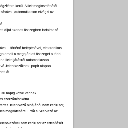
rögzítésre kerül. A licit megkezdésétől
azásával, automatikusan elvégzi az
ítható.
leti díjat azonos összegben tartalmazó
al – történő belépésével, elektronikus
ga emeli a megajánlott összeget a többi
r a liciteljárásról automatikusan
evő Jelentkezőknek, papír alapon
eti át.
övető 30 napig kötve vannak.
eles szerződést kötni.
ertes Jelentkező hibájából nem kerül sor,
dés megkötésére. Erről a Szervező az
entkezővel sem kerül sor az értesítését