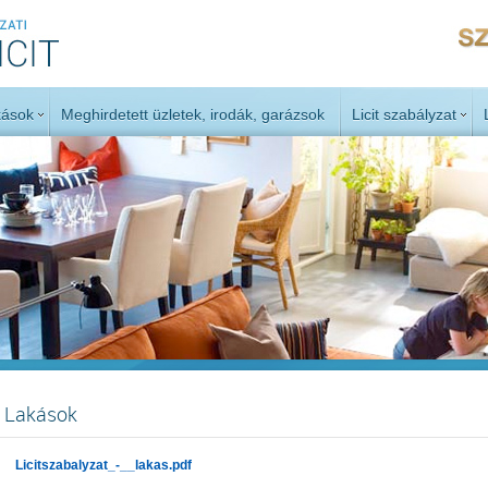
kások
Meghirdetett üzletek, irodák, garázsok
Licit szabályzat
Lakások
Licitszabalyzat_-__lakas.pdf