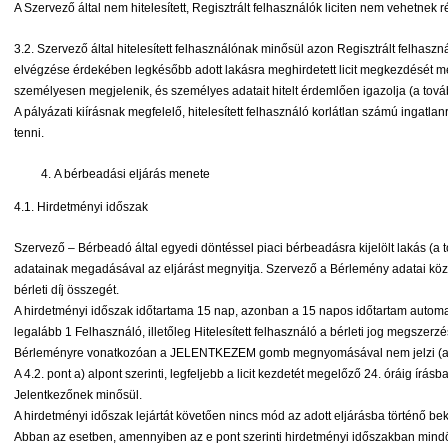
A Szervező által nem hitelesített, Regisztrált felhasználók liciten nem vehetnek r
3.2. Szervező által hitelesített felhasználónak minősül azon Regisztrált felhas
elvégzése érdekében legkésőbb adott lakásra meghirdetett licit megkezdését 
személyesen megjelenik, és személyes adatait hitelt érdemlően igazolja (a to
A pályázati kiírásnak megfelelő, hitelesített felhasználó korlátlan számú ingatlanra
tenni.
A bérbeadási eljárás menete
4.1. Hirdetményi időszak
Szervező – Bérbeadó által egyedi döntéssel piaci bérbeadásra kijelölt lakás (a
adatainak megadásával az eljárást megnyitja. Szervező a Bérlemény adatai köz
bérleti díj összegét.
A hirdetményi időszak időtartama 15 nap, azonban a 15 napos időtartam auto
legalább 1 Felhasználó, illetőleg Hitelesített felhasználó a bérleti jog megszer
Bérleményre vonatkozóan a JELENTKEZEM gomb megnyomásával nem jelzi (a
A 4.2. pont a) alpont szerinti, legfeljebb a licit kezdetét megelőző 24. óráig írás
Jelentkezőnek minősül.
A hirdetményi időszak lejártát követően nincs mód az adott eljárásba történő b
Abban az esetben, amennyiben az e pont szerinti hirdetményi időszakban mindöss