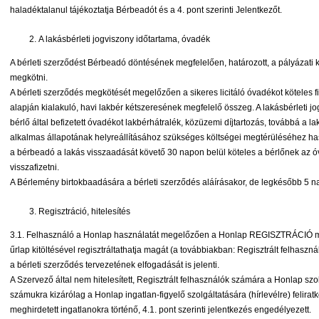
haladéktalanul tájékoztatja Bérbeadót és a 4. pont szerinti Jelentkezőt.
A lakásbérleti jogviszony időtartama, óvadék
A bérleti szerződést Bérbeadó döntésének megfelelően, határozott, a pályázati k
megkötni.
A bérleti szerződés megkötését megelőzően a sikeres licitáló óvadékot köteles fiz
alapján kialakuló, havi lakbér kétszeresének megfelelő összeg. A lakásbérleti
bérlő által befizetett óvadékot lakbérhátralék, közüzemi díjtartozás, továbbá a l
alkalmas állapotának helyreállításához szükséges költségei megtérüléséhez has
a bérbeadó a lakás visszaadását követő 30 napon belül köteles a bérlőnek az
visszafizetni.
A Bérlemény birtokbaadására a bérleti szerződés aláírásakor, de legkésőbb 5 na
Regisztráció, hitelesítés
3.1. Felhasználó a Honlap használatát megelőzően a Honlap REGISZTRÁCIÓ men
űrlap kitöltésével regisztráltathatja magát (a továbbiakban: Regisztrált felhasznál
a bérleti szerződés tervezetének elfogadását is jelenti.
A Szervező által nem hitelesített, Regisztrált felhasználók számára a Honlap szol
számukra kizárólag a Honlap ingatlan-figyelő szolgáltatására (hírlevélre) felira
meghirdetett ingatlanokra történő, 4.1. pont szerinti jelentkezés engedélyezet