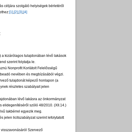
 céljára szolgáló helyiségek bérletéről
ethez:
[1]
,
[2]
,
[3]
,
[4]
Z
a kizárólagos tulajdonában lévő lakások
 rend szerint folytatja le.
asznú Nonprofit Korlátolt Felelősségű
Bérbeadó nevében és megbízásából végzi.
Szervező tulajdonát képező honlapon (a
ynek részletes szabályait jelen
tulajdonában lévő lakásra az önkormányzat
 elidegenítéséről szóló 48/2010. (XII.14.)
tségelvű lakbérrel egyezik meg.
 jelen licitszabályzat szerint lefolytatott
rás visszavonásáról Szervező