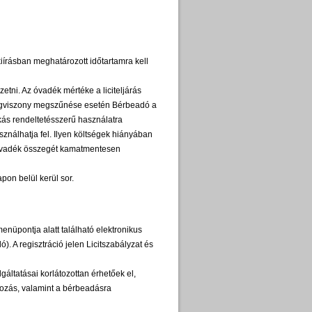
iírásban meghatározott időtartamra kell
etni. Az óvadék mértéke a liciteljárás
 jogviszony megszűnése esetén Bérbeadó a
akás rendeltetésszerű használatra
ználhatja fel. Ilyen költségek hiányában
 óvadék összegét kamatmentesen
pon belül kerül sor.
üpontja alatt található elektronikus
ó). A regisztráció jelen Licitszabályzat és
gáltatásai korlátozottan érhetőek el,
tkozás, valamint a bérbeadásra
t.