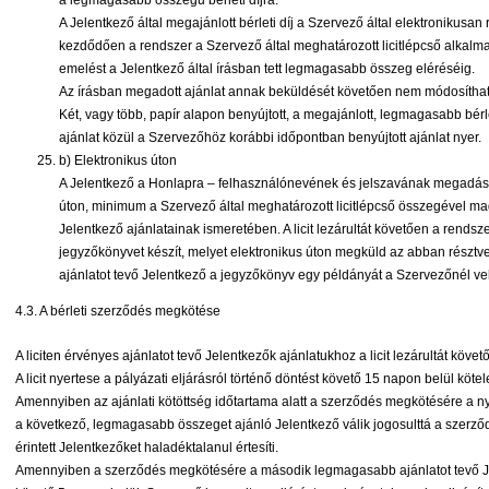
a legmagasabb összegű bérleti díjra.
A Jelentkező által megajánlott bérleti díj a Szervező által elektronikusan 
kezdődően a rendszer a Szervező által meghatározott licitlépcső alkalm
emelést a Jelentkező által írásban tett legmagasabb összeg eléréséig.
Az írásban megadott ajánlat annak beküldését követően nem módos
Két, vagy több, papír alapon benyújtott, a megajánlott, legmagasabb bér
ajánlat közül a Szervezőhöz korábbi időpontban benyújtott ajánlat nyer.
b) Elektronikus úton
A Jelentkező a Honlapra – felhasználónevének és jelszavának megadásáv
úton, minimum a Szervező által meghatározott licitlépcső összegével ma
Jelentkező ajánlatainak ismeretében. A licit lezárultát követően a rendsze
jegyzőkönyvet készít, melyet elektronikus úton megküld az abban résztv
ajánlatot tevő Jelentkező a jegyzőkönyv egy példányát a Szervezőnél veh
4.3. A bérleti szerződés megkötése
A liciten érvényes ajánlatot tevő Jelentkezők ajánlatukhoz a licit lezárultát k
A licit nyertese a pályázati eljárásról történő döntést követő 15 napon belül köt
Amennyiben az ajánlati kötöttség időtartama alatt a szerződés megkötésére a ny
a következő, legmagasabb összeget ajánló Jelentkező válik jogosulttá a szerző
érintett Jelentkezőket haladéktalanul értesíti.
Amennyiben a szerződés megkötésére a második legmagasabb ajánlatot tevő Jel