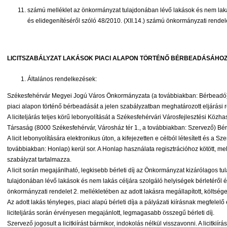
számú melléklet az önkormányzat tulajdonában lévő lakások és nem lakás
és elidegenítéséről szóló 48/2010. (XII.14.) számú önkormányzati rendel
LICITSZABÁLYZAT LAKÁSOK PIACI ALAPON TÖRTÉNŐ BÉRBEADÁSÁHO
Általános rendelkezések:
Székesfehérvár Megyei Jogú Város Önkormányzata (a továbbiakban: Bérbeadó) 
piaci alapon történő bérbeadását a jelen szabályzatban meghatározott eljárási
A liciteljárás teljes körű lebonyolítását a Székesfehérvári Városfejlesztési Közh
Társaság (8000 Székesfehérvár, Városház tér 1., a továbbiakban: Szervező) 
A licit lebonyolítására elektronikus úton, a kifejezetten e célból létesített és a 
továbbiakban: Honlap) kerül sor. A Honlap használata regisztrációhoz kötött, mel
szabályzat tartalmazza.
A licit során megajánlható, legkisebb bérleti díj az Önkormányzat kizárólagos 
tulajdonában lévő lakások és nem lakás céljára szolgáló helyiségek bérletéről és
önkormányzati rendelet 2. mellékletében az adott lakásra megállapított, köl
Az adott lakás tényleges, piaci alapú bérleti díja a pályázati kiírásnak megfelelő és
liciteljárás során érvényesen megajánlott, legmagasabb összegű bérleti díj.
Szervező jogosult a licitkiírást bármikor, indokolás nélkül visszavonni. A licitkií